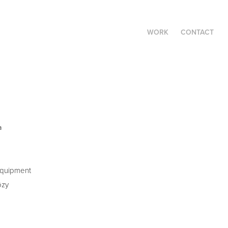
WORK
CONTACT
a
 equipment
özy