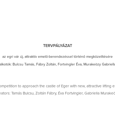
TERVPÁLYÁZAT
az egri vár új, attraktív emelő-berendezéssel történő megközelítésére
alkotók: Bulcsu Tamás, Fábry Zoltán, Fortvingler Éva, Murakeözy Gabriell
ompetition
to approach the castle of Eger with new, attractive lifting
eators: Tamás Bulcsu, Zoltán Fábry, Éva Fortvingler, Gabriella Murake